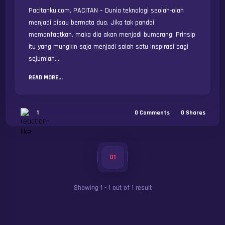
Pacitanku.com, PACITAN – Dunia teknologi seolah-olah
menjadi pisau bermata dua. Jika tak pandai
memanfaatkan, maka dia akan menjadi bumerang. Prinsip
itu yang mungkin saja menjadi salah satu inspirasi bagi
sejumlah...
READ MORE...
1
0
Comments
0
Shares
01
Showing
1
-
1
out of
1
result