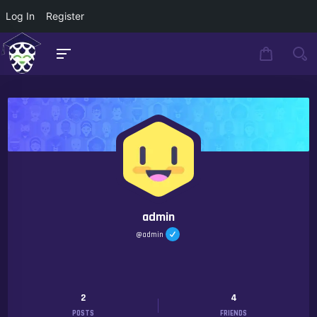
Log In
Register
admin
@admin
2
4
POSTS
FRIENDS