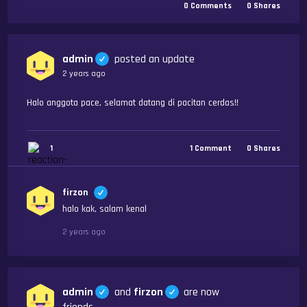
0
Comments
0
Shares
admin
posted an update
2 years ago
Halo anggota pace, selamat datang di pacitan cerdas!!
1
1
Comment
0
Shares
firzon
halo kak, salam kenal
2 years ago
admin
and
firzon
are now