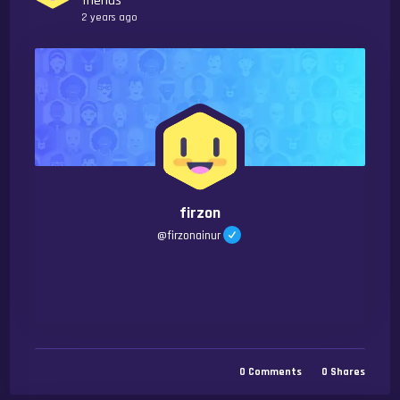
friends
2 years ago
firzon
@
firzonainur
0
Comments
0
Shares