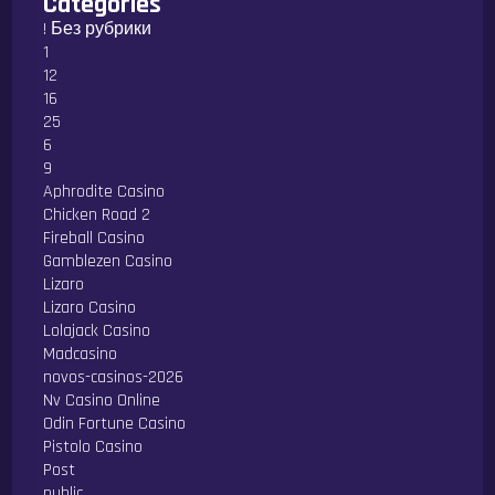
Categories
! Без рубрики
1
12
16
25
6
9
Aphrodite Casino
Chicken Road 2
Fireball Casino
Gamblezen Casino
Lizaro
Lizaro Casino
Lolajack Casino
Madcasino
novos-casinos-2026
Nv Casino Online
Odin Fortune Casino
Pistolo Casino
Post
public